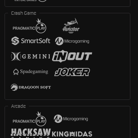
Crash Game
Arcade