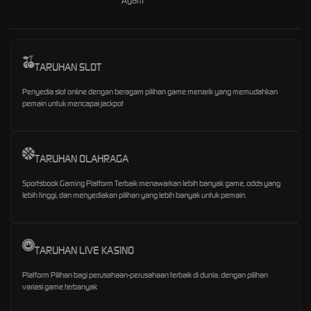
Ayam
TARUHAN SLOT
Penyedia slot online dengan beragam pilihan game menarik yang memudahkan
pemain untuk mencapai jackpot
TARUHAN OLAHRAGA
Sportsbook Gaming Platform Terbaik menawarkan lebih banyak game, odds yang
lebih tinggi, dan menyediakan pilihan yang lebih banyak untuk pemain.
TARUHAN LIVE KASINO
Platform Pilihan bagi perusahaan-perusahaan terbaik di dunia, dengan pilihan
variasi game terbanyak