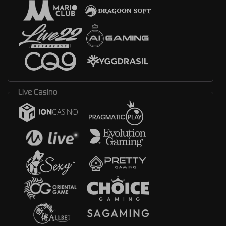
Live Casino