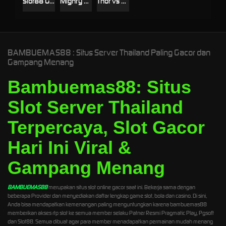
Slot88 Gems
Mighty Hercules
Thor vs Hercules
BAMBUEMAS88 : Situs Server Thailand Paling Gacor dan
Gampang Menang
Bambuemas88: Situs
Slot Server Thailand
Terpercaya, Slot Gacor
Hari Ini Viral &
Gampang Menang
BAMBUEMAS88
merupakan situs slot online gacor saat ini. Bekerja sama dengan
beberapa Provider dan menyediakan daftar lengkap game slot, bola dan casino. Di sini,
Anda bisa mendapatkan kemenangan paling menguntungkan karena bambuemas88
memberikan akses rtp slot ke semua member selaku Patner Resmi Pragmatic Play, Pgsoft
dan Slot88. Semua dibuat agar para member menadapatkan permainan mudah menang