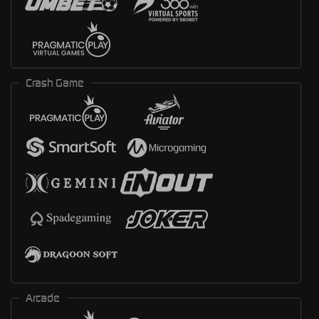
Crash Game
Arcade