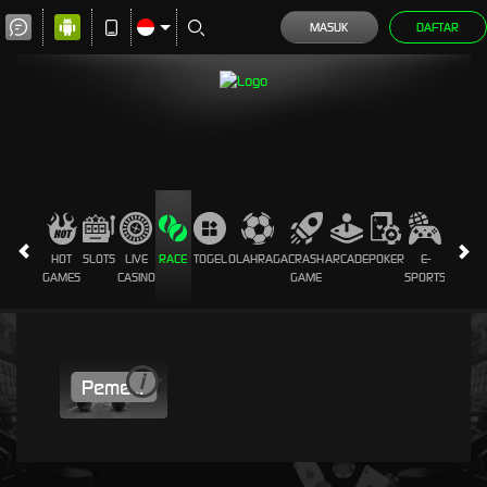
MASUK
DAFTAR
tav****ha Berhasil Withdraw IDR 826.00
HOT
SLOTS
LIVE
RACE
TOGEL
OLAHRAGA
CRASH
ARCADE
POKER
E-
SABUN
GAMES
CASINO
GAME
SPORTS
AYAM
i