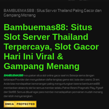
BAMBUEMAS88 : Situs Server Thailand Paling Gacor dan
Gampang Menang
Bambuemas88: Situs
Slot Server Thailand
Terpercaya, Slot Gacor
Hari Ini Viral &
Gampang Menang
BAMBUEMAS88
merupakan situs slot online gacor saat ini. Bekerja sama dengan
beberapa Provider dan menyediakan daftar lengkap game slot, bola dan casino. Di sini,
Anda bisa mendapatkan kemenangan paling menguntungkan karena bambuemas88
memberikan akses rtp slot ke semua member selaku Patner Resmi Pragmatic Play, Pgsoft
dan Slot88. Semua dibuat agar para member menadapatkan permainan mudah menang
dan lebih menyenangkan.