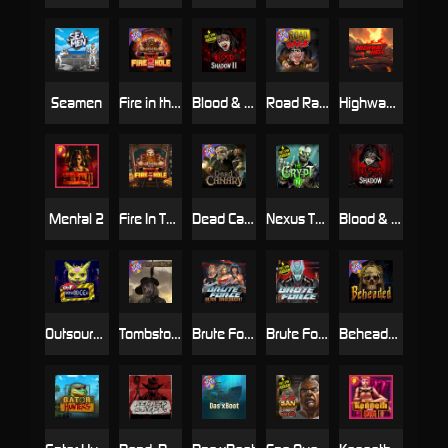
Seamen
Fire in the Hole 2
Blood & Shadow 2
Road Rage
Highway to Hell
Mental 2
Fire In The Hole xBomb
Dead Canary
Nexus The Crypt
Blood & Shadow
Outsourced
Tombstone RIP
Brute Force: Alien Onslaught
Brute Force
Beheaded