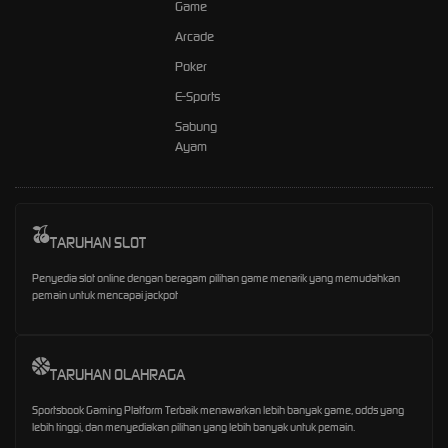
Game
Arcade
Poker
E-Sports
Sabung
Ayam
TARUHAN SLOT
Penyedia slot online dengan beragam pilihan game menarik yang memudahkan
pemain untuk mencapai jackpot
TARUHAN OLAHRAGA
Sportsbook Gaming Platform Terbaik menawarkan lebih banyak game, odds yang
lebih tinggi, dan menyediakan pilihan yang lebih banyak untuk pemain.