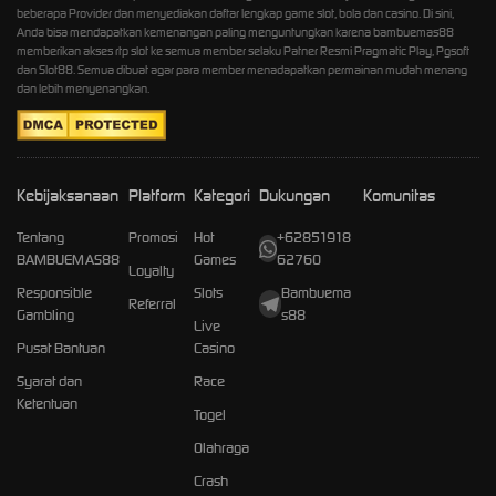
beberapa Provider dan menyediakan daftar lengkap game slot, bola dan casino. Di sini,
Anda bisa mendapatkan kemenangan paling menguntungkan karena bambuemas88
memberikan akses rtp slot ke semua member selaku Patner Resmi Pragmatic Play, Pgsoft
dan Slot88. Semua dibuat agar para member menadapatkan permainan mudah menang
dan lebih menyenangkan.
Kebijaksanaan
Platform
Kategori
Dukungan
Komunitas
Tentang
Promosi
Hot
+62851918
BAMBUEMAS88
Games
62760
Loyalty
Responsible
Slots
Bambuema
Referral
Gambling
s88
Live
Pusat Bantuan
Casino
Syarat dan
Race
Ketentuan
Togel
Olahraga
Crash