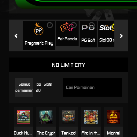
i
i
i
i
i
Facha
Fat Panda
Slot88 x PP
PG Soft
Pragmatic Play
NO LIMIT CITY
Semua
Top
Slots
permainan
20
Duck Hunters
The Crypt
Tanked
Fire in the Hole 3
Mental