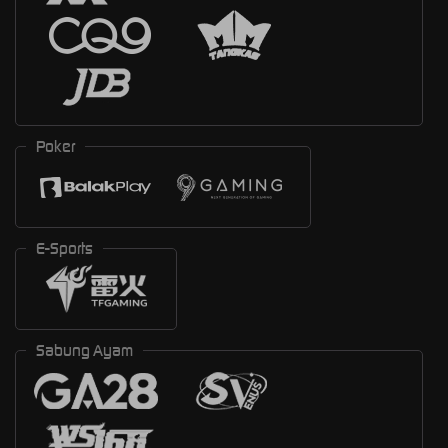
Poker
E-Sports
Sabung Ayam