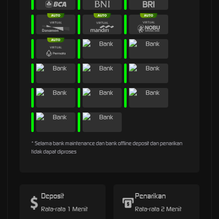
* Selama bank maintenance dan bank offline deposit dan penarikan
tidak dapat diproses
Deposit
Penarikan
Rata-rata 1 Menit
Rata-rata 2 Menit