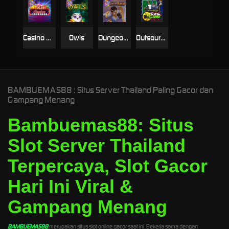
Casino Win Spin
Owls
Dungeon Quest
Outsourced: Slash Game
BAMBUEMAS88 : Situs Server Thailand Paling Gacor dan
Gampang Menang
Bambuemas88: Situs
Slot Server Thailand
Terpercaya, Slot Gacor
Hari Ini Viral &
Gampang Menang
BAMBUEMAS88
merupakan situs slot online gacor saat ini. Bekerja sama dengan