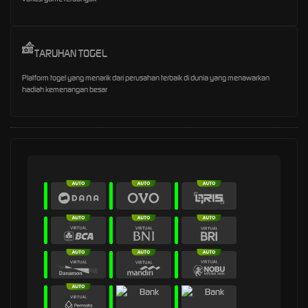
TARUHAN TOGEL
Platform togel yang menarik dari perusahan terbaik di dunia yang menawarkan
hadiah kemenangan besar