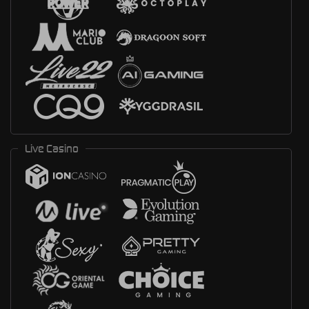
Live Casino