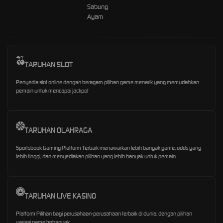
Sabung
Ayam
TARUHAN SLOT
Penyedia slot online dengan beragam pilihan game menarik yang memudahkan
pemain untuk mencapai jackpot
TARUHAN OLAHRAGA
Sportsbook Gaming Platform Terbaik menawarkan lebih banyak game, odds yang
lebih tinggi, dan menyediakan pilihan yang lebih banyak untuk pemain.
TARUHAN LIVE KASINO
Platform Pilihan bagi perusahaan-perusahaan terbaik di dunia, dengan pilihan
variasi game terbanyak