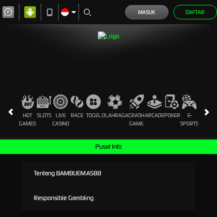
MASUK
DAFTAR
nix****64 Berhasil Withdraw IDR 1.245.00
HOT
SLOTS
LIVE
RACE
TOGEL
OLAHRAGA
CRASH
ARCADE
POKER
E-
SABUN
GAMES
CASINO
GAME
SPORTS
AYAM
Pusat Info
Tentang BAMBUEMAS88
Responsible Gambling