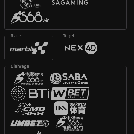
Race
Togel
Olahraga