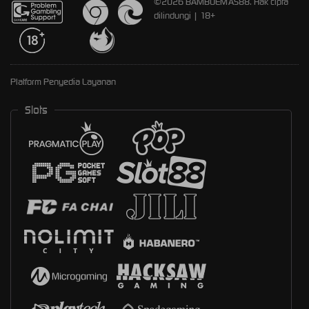
©2026 BAMBUEMAS88. Hak cipta
dilindungi | 18+
Platform Penyedia Layanan
Slots