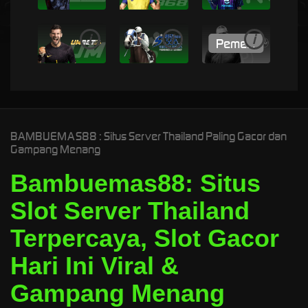
i
i
i
BAMBUEMAS88 : Situs Server Thailand Paling Gacor dan
Gampang Menang
Bambuemas88: Situs
Slot Server Thailand
Terpercaya, Slot Gacor
Hari Ini Viral &
Gampang Menang