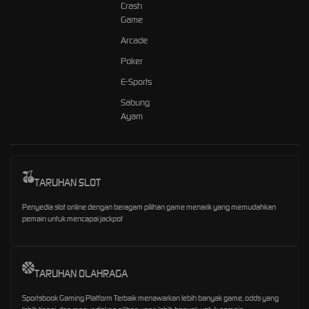
Crash
Game
Arcade
Poker
E-Sports
Sabung
Ayam
TARUHAN SLOT
Penyedia slot online dengan beragam pilihan game menarik yang memudahkan
pemain untuk mencapai jackpot
TARUHAN OLAHRAGA
Sportsbook Gaming Platform Terbaik menawarkan lebih banyak game, odds yang