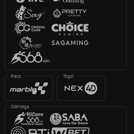
Race
Togel
Olahraga