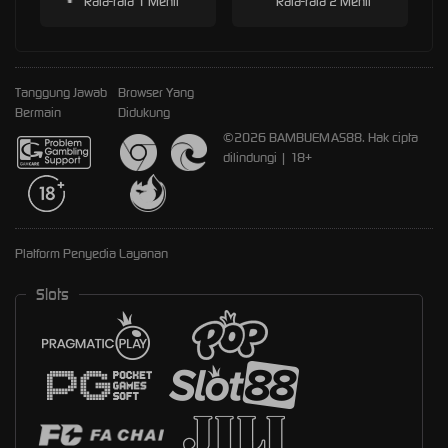
Rata-rata 1 Menit
Rata-rata 2 Menit
Tanggung Jawab
Browser Yang
Bermain
Didukung
©2026 BAMBUEMAS88. Hak cipta
dilindungi | 18+
Platform Penyedia Layanan
Slots