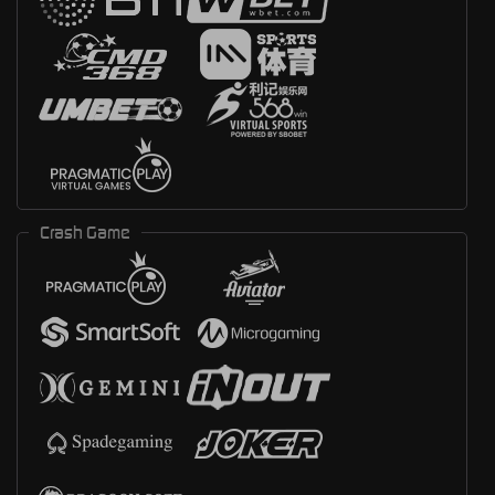
Crash Game