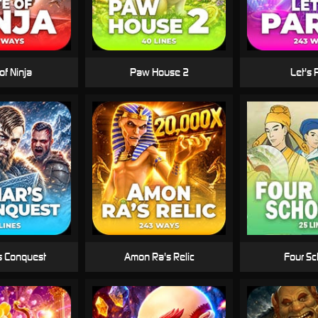
of Ninja
Paw House 2
Let's 
s Conquest
Amon Ra's Relic
Four Sc