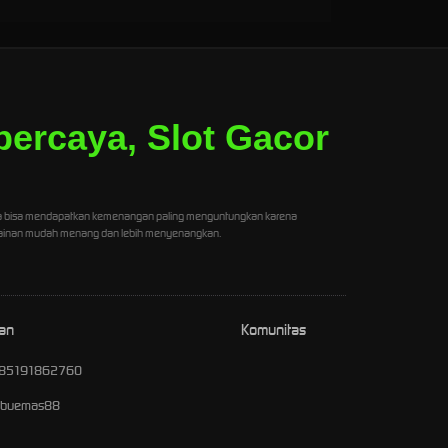
percaya, Slot Gacor
, Anda bisa mendapatkan kemenangan paling menguntungkan karena
rmainan mudah menang dan lebih menyenangkan.
an
Komunitas
85191862760
buemas88