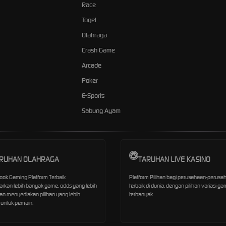
Race
Togel
Olahraga
Crash Game
Arcade
Poker
E-Sports
Sabung Ayam
RUHAN OLAHRAGA
TARUHAN LIVE KASINO
ook Gaming Platform Terbaik
Platform Pilihan bagi perusahaan-perusa
kan lebih banyak game, odds yang lebih
terbaik di dunia, dengan pilihan variasi g
 dan menyediakan pilihan yang lebih
terbanyak
untuk pemain.