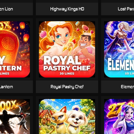
en Lion
Highway Kings HD
Lost Par
Lantern
Royal Pastry Chef
Elemen