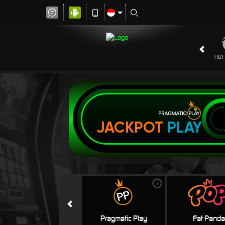
HOT
ha****20 Berhasil Withdraw IDR
JACKPOT
PLAY
i
Pragmatic Play
Fat Pand