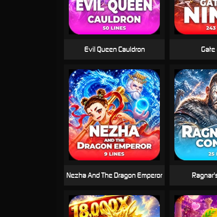
Evil Queen Cauldron
Gate 
Nezha And The Dragon Emperor
Ragnar'