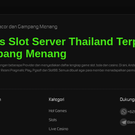
Gacor dan Gampang Menang
Slot Server Thailand Ter
ampang Menang
a dengan beberapa Provider dan menyediakan daftar lengkap game slot, bola dan casino. Di sini
 Resmi Pragmatic Play, Pgsoft dan Slot88. Semua dibuat agar para member menadapatkan pe
m
Kategori
Dukung
Hot Games
+62
Slots
Bam
Live Casino