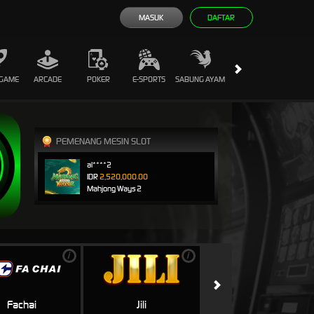
MASUK
DAFTAR
 GAME
ARCADE
POKER
E-SPORTS
SABUNG AYAM
PROMOSI
PEMENANG MESIN SLOT
al****2
IDR
2,520,000.00
Mahjong Ways 2
al****2
IDR
2,170,000.00
Mahjong Ways 2
i
i
i
al****2
IDR
2,010,000.00
No Limit City
Mahjong Ways 2
Fachai
Jili
kucingp****9