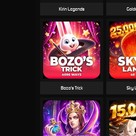
Kirin Legends
Gold
Bozo's Trick
Sky 