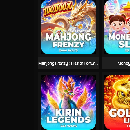
Mahjong Frenzy : Tiles of Fortunes
Money 