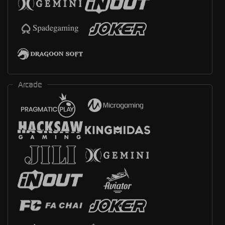
Arcade