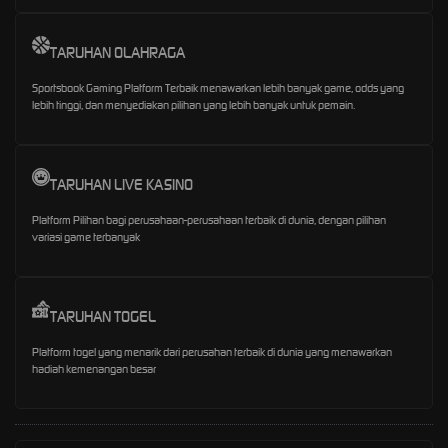
TARUHAN OLAHRAGA
Sportsbook Gaming Platform Terbaik menawarkan lebih banyak game, odds yang
lebih tinggi, dan menyediakan pilihan yang lebih banyak untuk pemain.
TARUHAN LIVE KASINO
Platform Pilihan bagi perusahaan-perusahaan terbaik di dunia, dengan pilihan
variasi game terbanyak
TARUHAN TOGEL
Platform togel yang menarik dari perusahan terbaik di dunia yang menawarkan
hadiah kemenangan besar