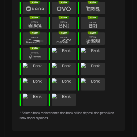
* Selama bank maintenance dan bank offline deposit dan penarikan
tidak dapat diproses