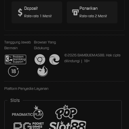
Deposit
Penarikan
Rata-rata 1 Menit
Rata-rata 2 Menit
Tanggung Jawab
Browser Yang
Bermain
Didukung
©2026 BAMBUEMAS88. Hak cipta
dilindungi | 18+
Platform Penyedia Layanan
Slots