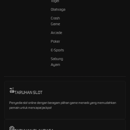
Togel
Olahraga
Crash
Game
Arcade
Poker
E-Sports
Sabung
Ayam
TARUHAN SLOT
Penyedia slot online dengan beragam pilihan game menarik yang memudahkan
pemain untuk mencapai jackpot