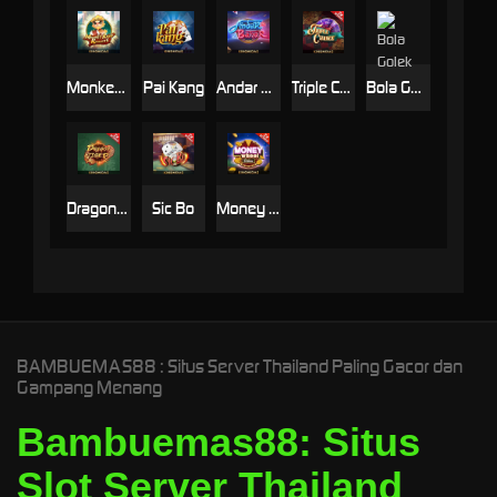
Monkey King Roulette
Pai Kang
Andar Bahar
Triple Chance
Bola Golek
Dragon Tiger 2
Sic Bo
Money Wheel Deluxe
BAMBUEMAS88 : Situs Server Thailand Paling Gacor dan
Gampang Menang
Bambuemas88: Situs
Slot Server Thailand