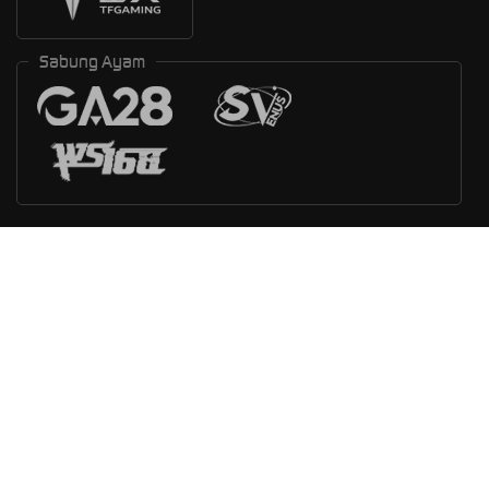
Sabung Ayam