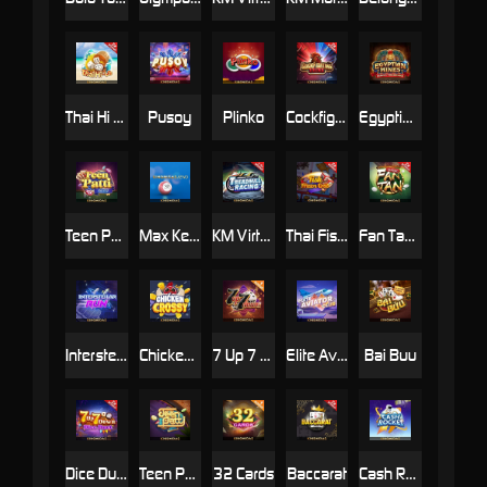
Thai Hi Lo 2
Pusoy
Plinko
Cockfighting Arena
Egyptian Mines
Teen Patti Blitz
Max Keno
KM Virtual Treadmill Racing
Thai Fish Prawn Crab
Fan Tan Classic
Interstellar Run
Chicken Crossy
7 Up 7 Down Rush
Elite Aviator Club
Bai Buu
Dice Duet
Teen Patti
32 Cards
Baccarat
Cash Rocket