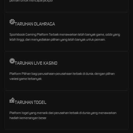
pemain untuk mencapai jackpot
TARUHAN OLAHRAGA
Sportsbook Gaming Platform Terbaik menawarkan lebih banyak game, odds yang
lebih tinggi, dan menyediakan pilihan yang lebih banyak untuk pemain.
TARUHAN LIVE KASINO
Platform Pilihan bagi perusahaan-perusahaan terbaik di dunia, dengan pilihan
variasi game terbanyak
TARUHAN TOGEL
Platform togel yang menarik dari perusahan terbaik di dunia yang menawarkan
hadiah kemenangan besar