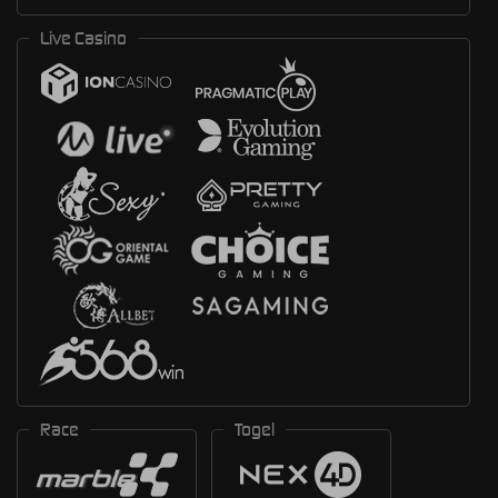
Live Casino
Race
Togel