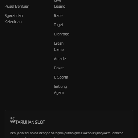
Live
Pusat Bantuan
Casino
Syarat dan
Race
Ketentuan
Togel
Olahraga
Crash
Game
Arcade
Poker
E-Sports
Sabung
Ayam
TARUHAN SLOT
Penyedia slot online dengan beragam pilihan game menarik yang memudahkan