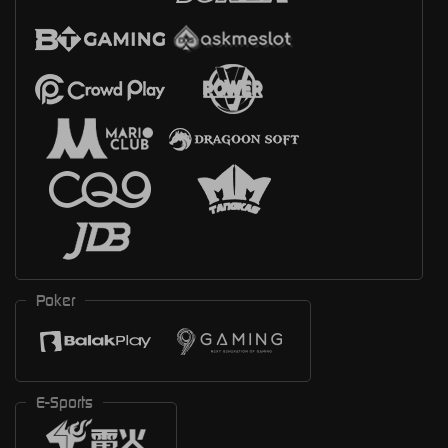
Poker
E-Sports