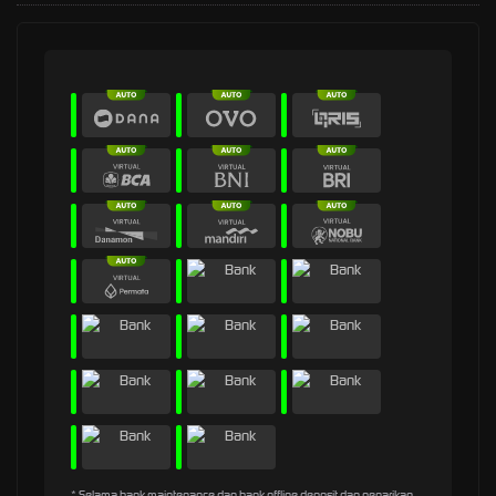
* Selama bank maintenance dan bank offline deposit dan penarikan