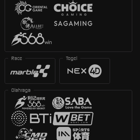
Race
Togel
Olahraga