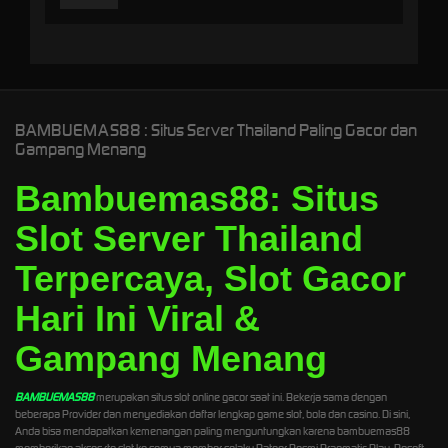
BAMBUEMAS88 : Situs Server Thailand Paling Gacor dan
Gampang Menang
Bambuemas88: Situs
Slot Server Thailand
Terpercaya, Slot Gacor
Hari Ini Viral &
Gampang Menang
BAMBUEMAS88
merupakan situs slot online gacor saat ini. Bekerja sama dengan
beberapa Provider dan menyediakan daftar lengkap game slot, bola dan casino. Di sini,
Anda bisa mendapatkan kemenangan paling menguntungkan karena bambuemas88