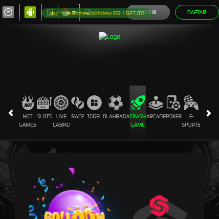
MASUK
DAFTAR
tay****fa Berhasil Withdraw IDR 1.025.00
HOT
SLOTS
LIVE
RACE
TOGEL
OLAHRAGA
CRASH
ARCADE
POKER
E-
SABUN
GAMES
CASINO
GAME
SPORTS
AYAM