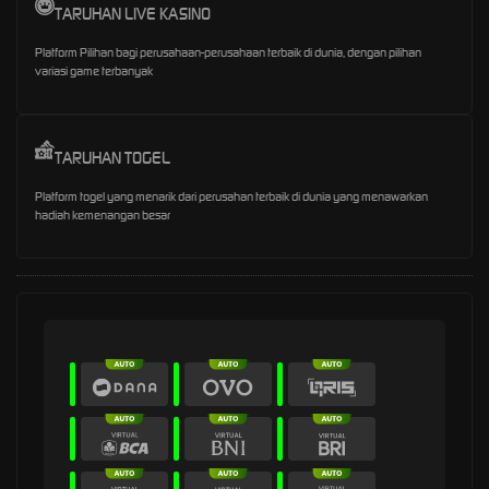
TARUHAN LIVE KASINO
Platform Pilihan bagi perusahaan-perusahaan terbaik di dunia, dengan pilihan
variasi game terbanyak
TARUHAN TOGEL
Platform togel yang menarik dari perusahan terbaik di dunia yang menawarkan
hadiah kemenangan besar